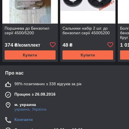
Поршнева до Бензопил
Сальники набір 2 шт. до
Болг
серії 4500/5200
бензопил серії 45005200
бенз
Круг
374
48
1 0
₴/комплект
₴
Купити
Купити
Про нас
98% позитивних з 338 відгуків за рік
Працює з 26.08.2016
м. украина
украина, Україна
Контакти