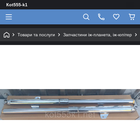
Кot555-k1
Товари та послуги
Запчастини іж-планета, іж-юпітер