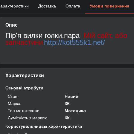
арактеристики
Доставка
Оплата
Умови повернення
Опис
Пір'я вилки голки.пара
Мій сайт, або
запчастини
http://kot555k1.net/
Характеристики
Основні атрибути
Стан
Новий
Марка
ІЖ
Тип мототехніки
Мотоцикл
Сумісність з маркою
ІЖ
Користувальницькі характеристики