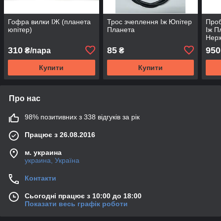
Гофра вилки ІЖ (планета
Трос зчеплення Іж Юпітер
Проб
юпітер)
Планета
Іж П
Нерж
310
85
950
₴/пара
₴
Купити
Купити
Про нас
98% позитивних з 338 відгуків за рік
Працює з 26.08.2016
м. украина
украина, Україна
Контакти
Сьогодні працює з 10:00 до 18:00
Показати весь графік роботи