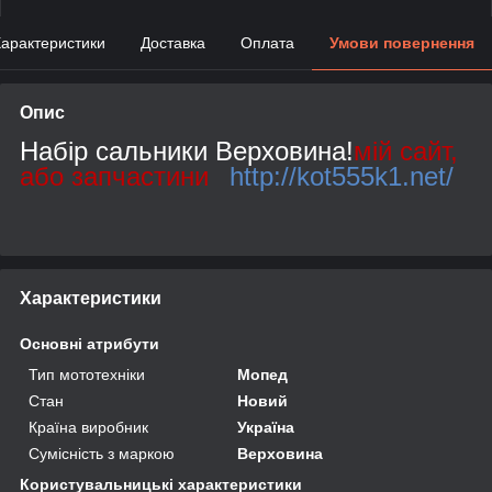
арактеристики
Доставка
Оплата
Умови повернення
Опис
Набір сальники Верховина!
мій сайт,
або запчастини
http://kot555k1.net/
Характеристики
Основні атрибути
Тип мототехніки
Мопед
Стан
Новий
Країна виробник
Україна
Сумісність з маркою
Верховина
Користувальницькі характеристики