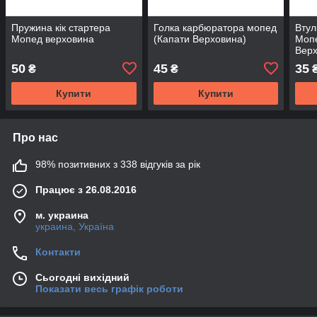
Пружина кік стартера
Голка карбюратора мопед
Втул
Мопед верховина
(Капати Верховина)
Моп
Вер
50
45
35
₴
₴
Купити
Купити
Про нас
98% позитивних з 338 відгуків за рік
Працює з 26.08.2016
м. украина
украина, Україна
Контакти
Сьогодні вихідний
Показати весь графік роботи