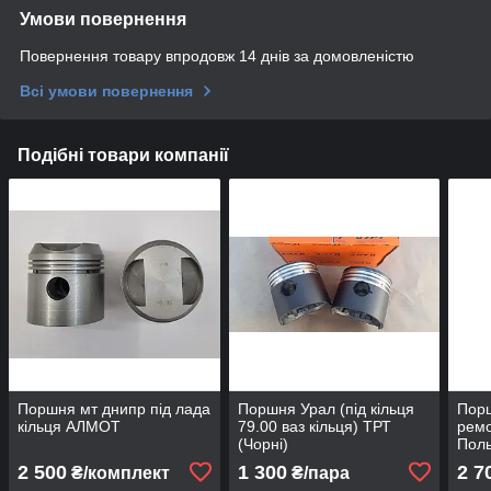
Умови повернення
Повернення товару впродовж 14 днів за домовленістю
Всі умови повернення
Подібні товари компанії
Поршня мт днипр під лада
Поршня Урал (під кільця
Порш
кільця АЛМОТ
79.00 ваз кільця) ТРТ
ремо
(Чорні)
Пол
2 500
1 300
2 7
₴/комплект
₴/пара