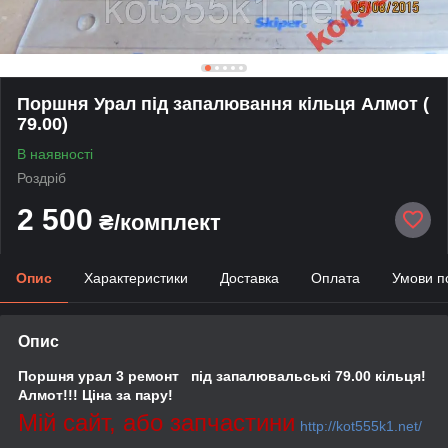
Поршня Урал під запалювання кільця Алмот (
79.00)
В наявності
Роздріб
2 500
₴/комплект
Опис
Характеристики
Доставка
Оплата
Умови п
Опис
Поршня урал 3 ремонт під запалювальські 79.00 кільця!
Алмот!!! Ціна за пару!
Мій сайт, або запчастини
http://kot555k1.net/