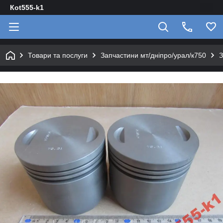
Кot555-k1
Товари та послуги
Запчастини мт/дніпро/урал/к750
З