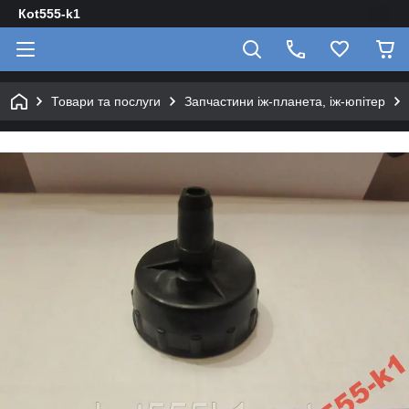
Кot555-k1
Товари та послуги
Запчастини іж-планета, іж-юпітер