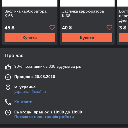
Заслінка карбюратора
Заслінка карбюратора
Болт
К-68
К-68
пере
Днеп
голо
45
40
3
₴
₴
₴
Купити
Купити
Про нас
98% позитивних з 338 відгуків за рік
Працює з 26.08.2016
м. украина
украина, Україна
Контакти
Сьогодні працює з 10:00 до 18:00
Показати весь графік роботи