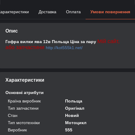
арактеристики
Доставка
Оплата
Умови повернення
Опис
Мій сайт,
Гофра вилки ява 12в Польща Ціна за пару
або запчастини
http://kot555k1.net/
Характеристики
Основні атрибути
Країна виробник
Польща
Тип запчастини
Оригінал
Стан
Новий
Тип мототехніки
Мотоцикл
Виробник
555