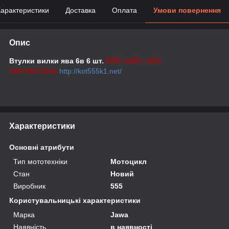
арактеристики
Доставка
Оплата
Умови повернення
Опис
Мій сайт, або
Втулки вилки ява 6в 6 шт.
запчастини
http://kot555k1.net/
Характеристики
Основні атрибути
Тип мототехніки
Мотоцикл
Стан
Новий
Виробник
555
Користувальницькі характеристики
Марка
Jawa
Наявність
в наявності