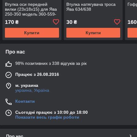
Втулка оси передней
Втулка натягувача троса
Гофр
вилки (23x18x15) для Ява
Ява 634/638
250-350 модель 360-559-
353-638-634-639-640
170
30
160
₴
₴
(Чехия)
Купити
Купити
Про нас
98% позитивних з 338 відгуків за рік
Працює з 26.08.2016
м. украина
украина, Україна
Контакти
Сьогодні працює з 10:00 до 18:00
Показати весь графік роботи
Про нас