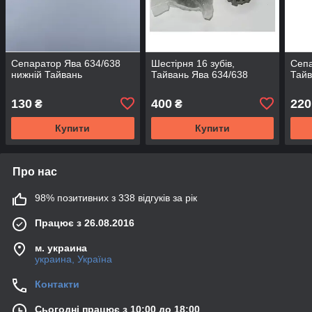
Сепаратор Ява 634/638
Шестірня 16 зубів,
Сепа
нижній Тайвань
Тайвань Ява 634/638
Тай
130
400
220
₴
₴
Купити
Купити
Про нас
98% позитивних з 338 відгуків за рік
Працює з 26.08.2016
м. украина
украина, Україна
Контакти
Сьогодні працює з 10:00 до 18:00