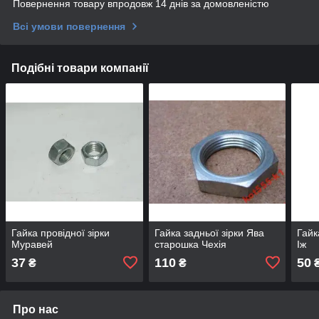
Повернення товару впродовж 14 днів за домовленістю
Всі умови повернення
Подібні товари компанії
Гайка провідної зірки
Гайка задньої зірки Ява
Гайк
Муравей
старошка Чехія
Іж
37
110
50
₴
₴
Про нас