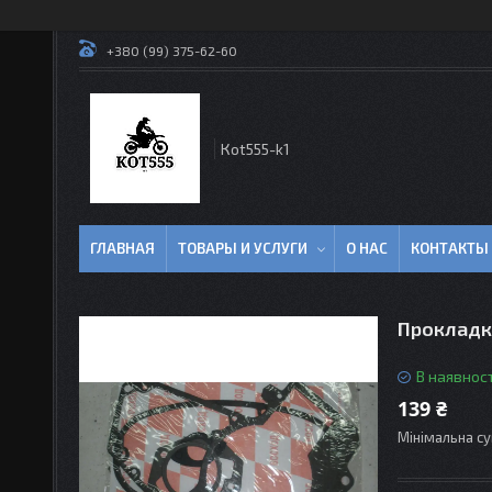
+380 (99) 375-62-60
Кot555-k1
ГЛАВНАЯ
ТОВАРЫ И УСЛУГИ
О НАС
КОНТАКТЫ
Прокладк
В наявност
139 ₴
Мінімальна су