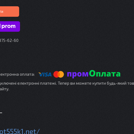
ти
 375-62-60
ідключені електронні платежі. Тепер ви можете купити будь-який то
айту.
Т
ot555k1.net/