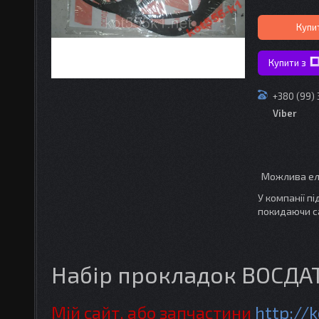
Купи
Купити з
+380 (99)
Viber
У компанії п
покидаючи с
Набір прокладок ВОСДА
Мій сайт, або запчастини
http://k