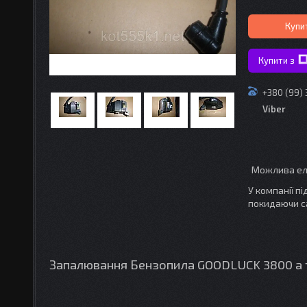
Купи
Купити з
+380 (99)
Viber
У компанії п
покидаючи с
Запалювання Бензопила GOODLUCK 3800 а т