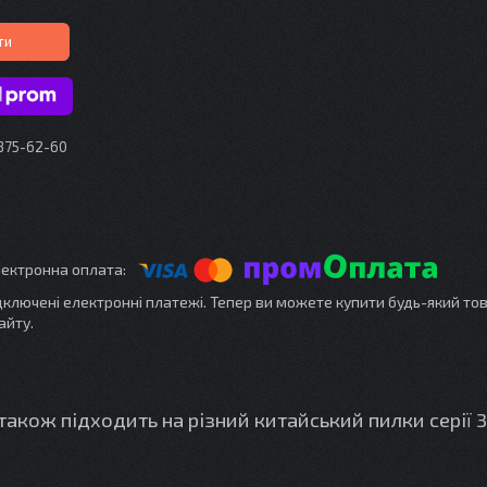
ти
 375-62-60
ідключені електронні платежі. Тепер ви можете купити будь-який то
айту.
акож підходить на різний китайський пилки серії 