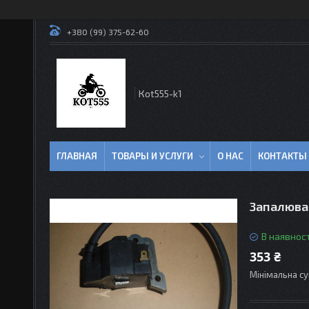
+380 (99) 375-62-60
Кot555-k1
ГЛАВНАЯ
ТОВАРЫ И УСЛУГИ
О НАС
КОНТАКТЫ
Запалюван
В наявност
353 ₴
Мінімальна су