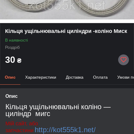
Кільця ущільнювальні циліндри -коліно Миск
В наявності
Роздріб
30
₴
Опис
Характеристики
Доставка
Оплата
Умови п
Опис
Кільця ущільнювальні коліно —
циліндр мигс
Мій сайт, або
http://kot555k1.net/
запчастини