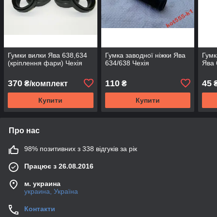
Гумки вилки Ява 638,634
Гумка заводної ніжки Ява
Гумк
(кріплення фари) Чехія
634/638 Чехія
Ява 
370
110
45
₴/комплект
₴
Купити
Купити
Про нас
98% позитивних з 338 відгуків за рік
Працює з 26.08.2016
м. украина
украина, Україна
Контакти