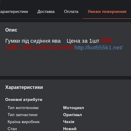
арактеристики
Доставка
Оплата
Умови повернення
Опис
Мій
Гумки під сидіння ява Цена за 1шт
сайт, або запчастини
http://kot555k1.net/
Характеристики
Основні атрибути
Тип мототехніки
Мотоцикл
Тип запчастини
Оригінал
Країна виробник
Чехія
Стан
Новий