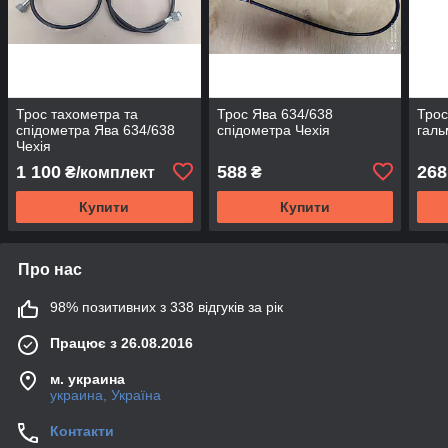
Трос тахометра та
Трос Ява 634/638
Трос
спідометра Ява 634/638
спідометра Чехія
галь
Чехія
1 100
588
268
₴/комплект
₴
Купити
Купити
Про нас
98% позитивних з 338 відгуків за рік
Працює з 26.08.2016
м. украина
украина, Україна
Контакти