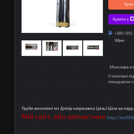
Купи
Купити з
+380 (99)
Viber
У компанії п
покидаючи с
Труби вихлопні мт Дніпр неіржавка (різь) Ціна за пару
Мій сайт, або запчастини
http://kot555