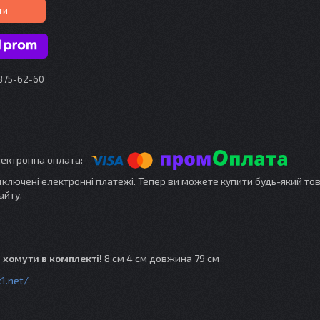
ти
 375-62-60
ідключені електронні платежі. Тепер ви можете купити будь-який то
айту.
, хомути в комплекті!
8 см 4 см довжина 79 см
k1.net/