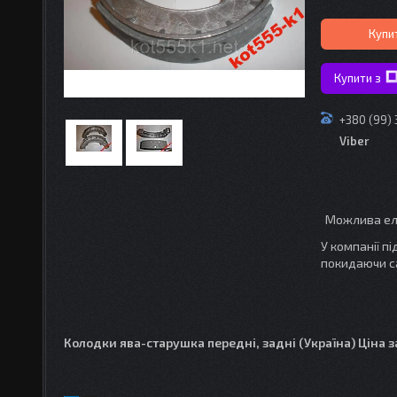
Купи
Купити з
+380 (99)
Viber
У компанії п
покидаючи с
Колодки ява-старушка передні, задні (Україна) Ціна з