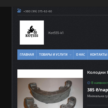
+380 (99) 375-62-60
Кot555-k1
ГЛАВНАЯ
ТОВАРЫ И УСЛУГИ
О НАС
КОНТАКТЫ
Колодки 
В наявност
385 ₴/па
Мінімальна су