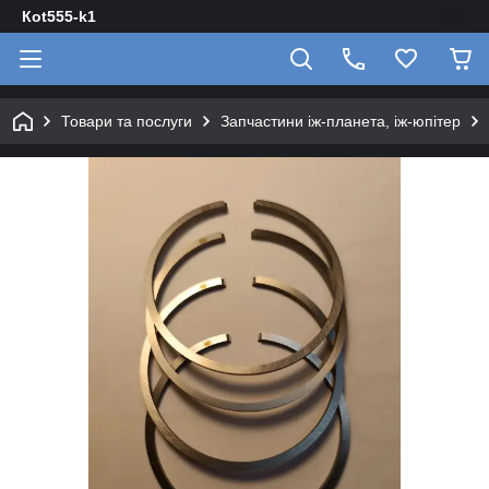
Кot555-k1
Товари та послуги
Запчастини іж-планета, іж-юпітер