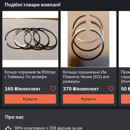
Подібні товари компанії
Кільця поршневі Іж Юпітер
Кольца поршневые Иж
Прок
( Тайвань) Усі розміри
Планета Чехия (KO) все
глуш
размеры
(Кол
160
370
50
₴/комплект
₴/комплект
Купити
Купити
Про нас
98% позитивних з 338 відгуків за рік