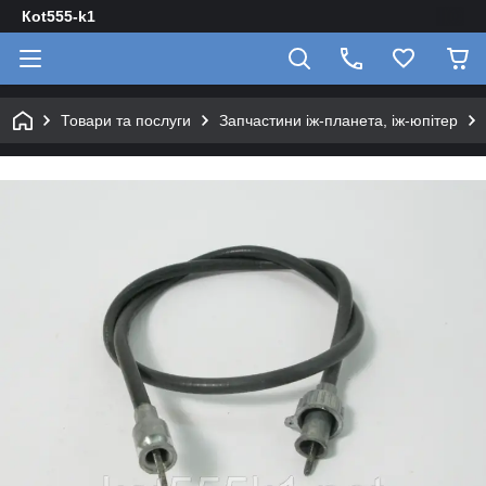
Кot555-k1
Товари та послуги
Запчастини іж-планета, іж-юпітер