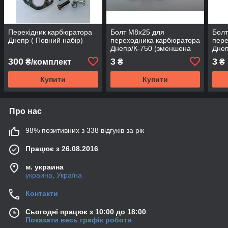
Перехідник карбюратора
Болт М8х25 для
Болт
Днепр ( Повний набір)
переходника карбюратора
пере
Днепр/К-750 (зменшена
Днеп
головка)
голо
300
3
3
₴/комплект
₴
₴
Купити
Купити
Про нас
98% позитивних з 338 відгуків за рік
Працює з 26.08.2016
м. украина
украина, Україна
Контакти
Сьогодні працює з 10:00 до 18:00
Показати весь графік роботи