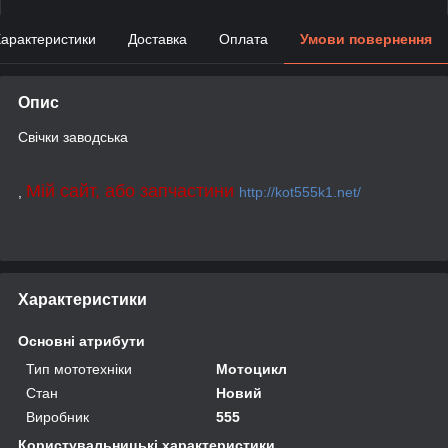
арактеристики
Доставка
Оплата
Умови повернення
Опис
Свічки заводська
Мій сайт, або запчастини
,
http://kot555k1.net/
Характеристики
Основні атрибути
Тип мототехніки
Мотоцикл
Стан
Новий
Виробник
555
Користувальницькі характеристики