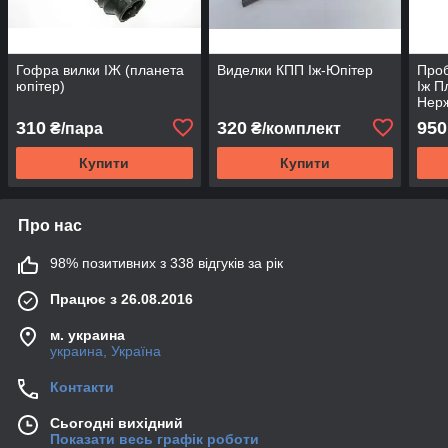
Гофра вилки ІЖ (планета
Виделки КПП Іж-Юпітер
Проб
юпітер)
Іж П
Нерж
310
320
950
₴/пара
₴/комплект
Купити
Купити
Про нас
98% позитивних з 338 відгуків за рік
Працює з 26.08.2016
м. украина
украина, Україна
Контакти
Сьогодні вихідний
Показати весь графік роботи