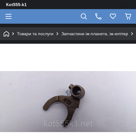
Кot555-k1
Товари та послуги
Запчастини іж-планета, іж-юпітер