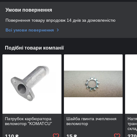
Умови повернення
Повернення товару впродовж 14 днів за домовленістю
Всі умови повернення
Подібні товари компанії
Патрубок карбюратора
Шайба гвинта зчеплення
Натя
веломотор "KOMATCU"
веломотор
тран
скла
110
15
270
₴
₴