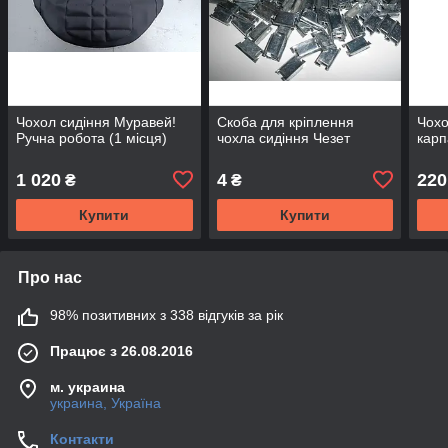
Чохол сидіння Муравей!
Скоба для кріплення
Чохо
Ручна робота (1 місця)
чохла сидіння Чезет
карп
1 020
4
220
₴
₴
Купити
Купити
Про нас
98% позитивних з 338 відгуків за рік
Працює з 26.08.2016
м. украина
украина, Україна
Контакти