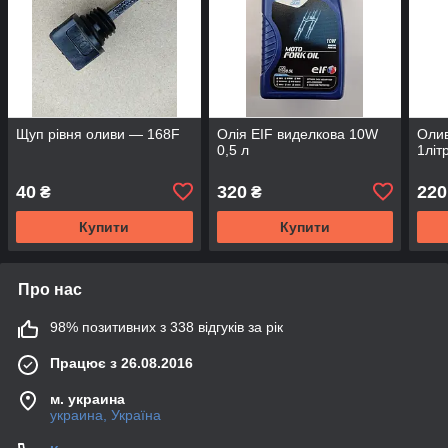
Щуп рівня оливи — 168F
Олія EIF виделкова 10W
Олив
0,5 л
1літ
40
320
220
₴
₴
Купити
Купити
Про нас
98% позитивних з 338 відгуків за рік
Працює з 26.08.2016
м. украина
украина, Україна