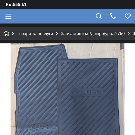
Кot555-k1
Товари та послуги
Запчастини мт/дніпро/урал/к750
З