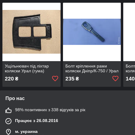
Ущільнювач під ліхтар
Болт кріплення рами
Болт
коляски Урал (гума)
коляски Дніпр/К-750 / Урал
коля
220
235
140
₴
₴
Про нас
98% позитивних з 338 відгуків за рік
Працює з 26.08.2016
м. украина