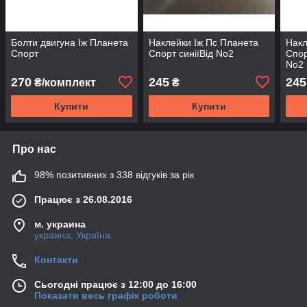
Болти двигуна Іж Планета
Наклейки Іж Пс Планета
Накл
Спорт
Спорт синіїВід No2
Спор
No2
270
245
245
₴/комплект
₴
Купити
Купити
Про нас
98% позитивних з 338 відгуків за рік
Працює з 26.08.2016
м. украина
украина, Україна
Контакти
Сьогодні працює з 12:00 до 16:00
Показати весь графік роботи