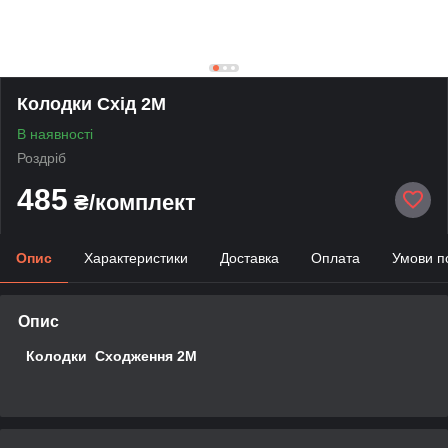
Колодки Схід 2М
В наявності
Роздріб
485
₴/комплект
Опис
Характеристики
Доставка
Оплата
Умови п
Опис
Колодки Сходження 2М