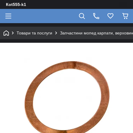
Кot555-k1
Товари та послуги
Запчастини мопед карпати, верховин