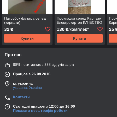
Патрубок фільтра сепед
Прокладки сепед Карпати
Прок
(карпати)
Електрокартон КАЧЕСТВО
Кар
32
130
25
₴
₴/комплект
Купити
Купити
Про нас
98% позитивних з 338 відгуків за рік
Працює з 26.08.2016
м. украина
украина, Україна
Контакти
Сьогодні працює з 12:00 до 16:00
Показати весь графік роботи