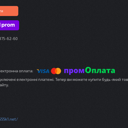
ти
 375-62-60
ідключені електронні платежі. Тепер ви можете купити будь-який то
айту.
555k1.net/