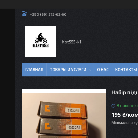
+380 (99) 375-62-60
Кot555-k1
ГЛАВНАЯ
ТОВАРЫ И УСЛУГИ
О НАС
КОНТАКТЫ
Набір під
В наявност
195 ₴/ко
Мінімальна су