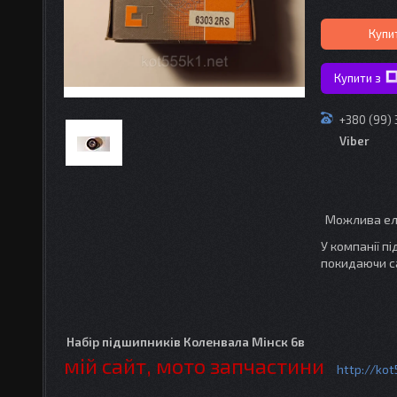
Купи
Купити з
+380 (99)
Viber
У компанії п
покидаючи с
Набір підшипників Коленвала Мінск 6в
мій сайт, мото запчастини
http://kot