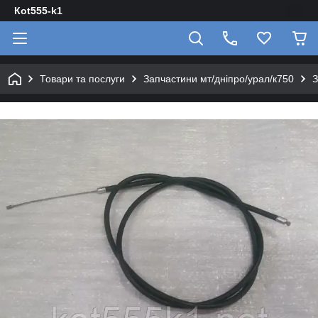
Кot555-k1
Товари та послуги
Запчастини мт/дніпро/урал/к750
З