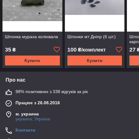
Шпонка мураха колінвала
Шпонки мт Дніпр (6 шт.)
Шпон
карп
35
100
27
₴
₴/комплект
Купити
Купити
Про нас
98% позитивних з 338 відгуків за рік
Працює з 26.08.2016
м. украина
украина, Україна
Контакти