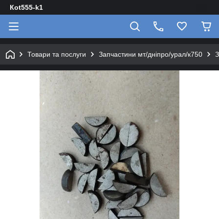
Кot555-k1
Товари та послуги
Запчастини мт/дніпро/урал/к750
З