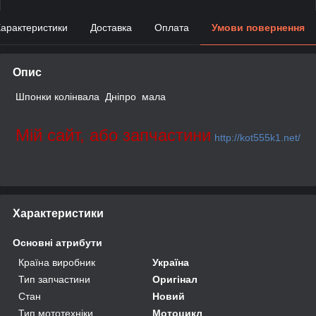
арактеристики
Доставка
Оплата
Умови повернення
Опис
Шпонки колінвала Дніпро мала
Мій сайт, або запчастини
http://kot555k1.net/
Характеристики
Основні атрибути
Країна виробник
Україна
Тип запчастини
Оригінал
Стан
Новий
Тип мототехніки
Мотоцикл