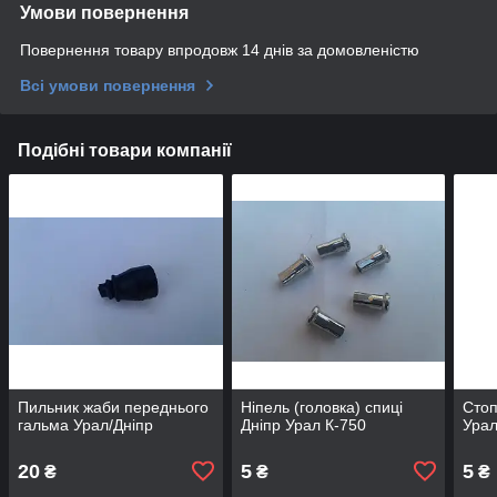
Умови повернення
Повернення товару впродовж 14 днів за домовленістю
Всі умови повернення
Подібні товари компанії
Пильник жаби переднього
Ніпель (головка) спиці
Стоп
гальма Урал/Дніпр
Дніпр Урал К-750
Урал
20
5
5
₴
₴
₴