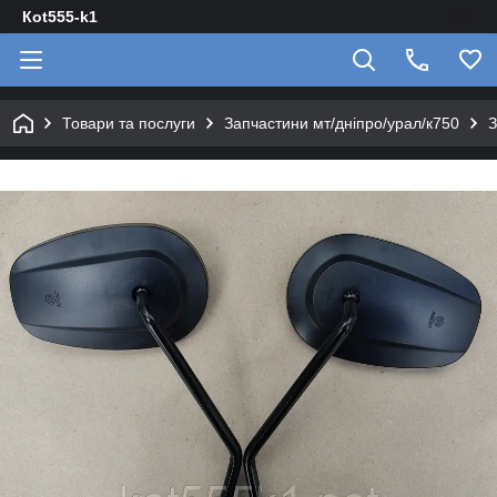
Кot555-k1
Товари та послуги
Запчастини мт/дніпро/урал/к750
З