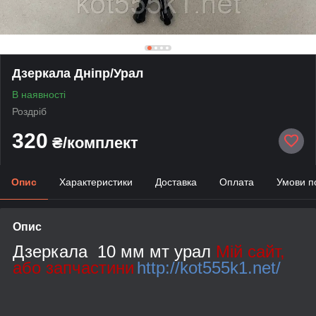
Дзеркала Дніпр/Урал
В наявності
Роздріб
320
₴/комплект
Опис
Характеристики
Доставка
Оплата
Умови п
Опис
Дзеркала 10 мм мт
урал
Мій сайт,
або запчастини
http://kot555k1.net/