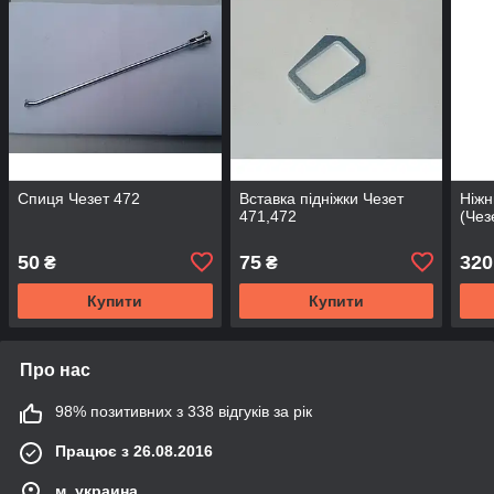
Спиця Чезет 472
Вставка підніжки Чезет
Ніжн
471,472
(Чез
50
75
320
₴
₴
Купити
Купити
Про нас
98% позитивних з 338 відгуків за рік
Працює з 26.08.2016
м. украина