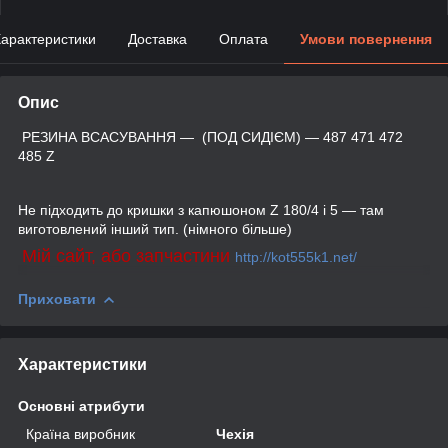
арактеристики
Доставка
Оплата
Умови повернення
Опис
РЕЗИНА ВСАСУВАННЯ — (ПОД СИДІЄМ) — 487 471 472
485 Z
Не підходить до кришки з капюшоном Z 180/4 і 5 — там
виготовлений інший тип. (німного більше)
Мій сайт, або запчастини
http://kot555k1.net/
Приховати
Характеристики
Основні атрибути
Країна виробник
Чехія