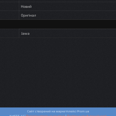
Новий
Оригінал
Jawa
Сайт створений на маркетплейсі
Prom.ua
Кot555-k1 |
Поскаржитися на контент
|
Політика конфіденційності