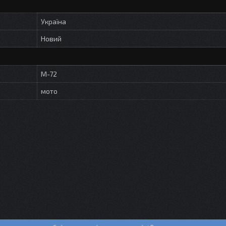
Україна
Новий
М-72
мото