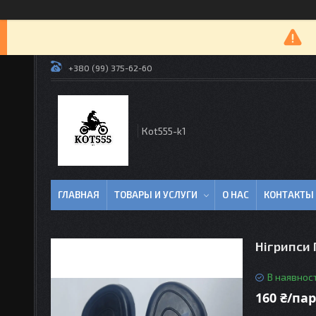
+380 (99) 375-62-60
Кot555-k1
ГЛАВНАЯ
ТОВАРЫ И УСЛУГИ
О НАС
КОНТАКТЫ
Нігрипси 
В наявност
160 ₴/па