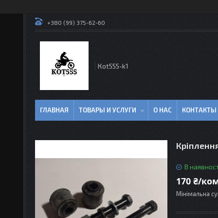
+380 (99) 375-62-60
Кot555-k1
ГЛАВНАЯ
ТОВАРЫ И УСЛУГИ
О НАС
КОНТАКТЫ
Кріпленн
В наявност
170 ₴/ко
Мінімальна су