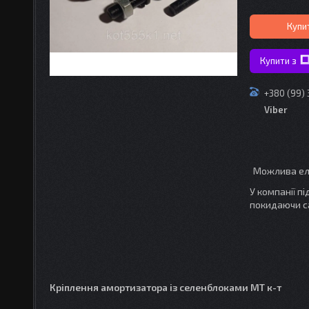
Купи
Купити з
+380 (99)
Viber
У компанії п
покидаючи с
Кріплення амортизатора із селенблоками МТ к-т