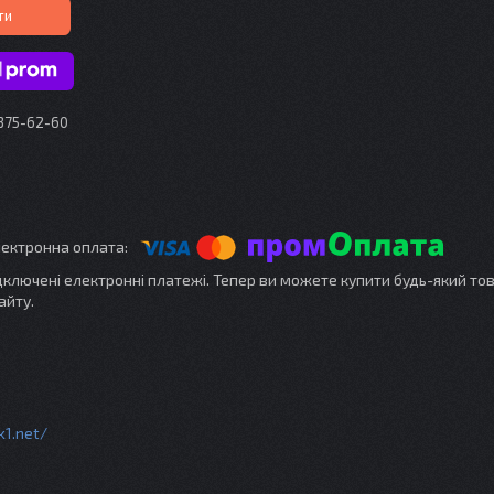
ти
 375-62-60
ідключені електронні платежі. Тепер ви можете купити будь-який то
айту.
k1.net/