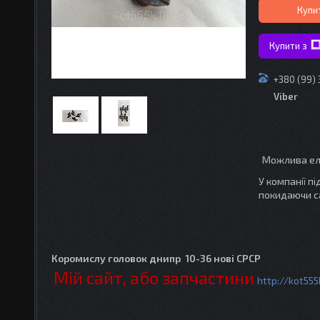
Купи
Купити з
+380 (99)
Viber
У компанії п
покидаючи с
Коромислу головок днипр 10-36 нові СРСР
Мій сайт, або запчастини
http://kot555