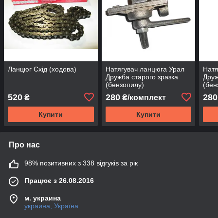
Ланцюг Схід (ходова)
Натягувач ланцюга Урал
Натя
Дружба старого зразка
Друж
(бензопилу)
(бен
520
280
280
₴
₴/комплект
Купити
Купити
Про нас
98% позитивних з 338 відгуків за рік
Працює з 26.08.2016
м. украина
украина, Україна