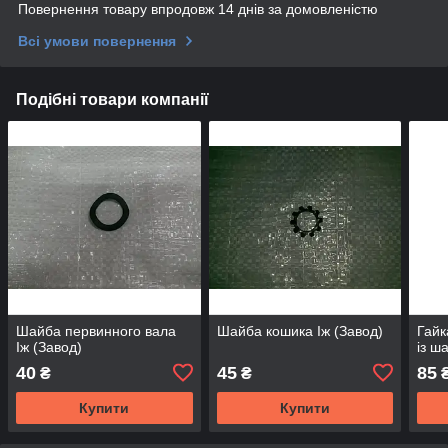
Повернення товару впродовж 14 днів за домовленістю
Всі умови повернення
Подібні товари компанії
Шайба первинного вала
Шайба кошика Іж (Завод)
Гайк
Іж (Завод)
із ш
40
45
85
₴
₴
₴
Купити
Купити