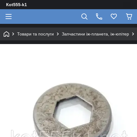
Кot555-k1
Товари та послуги
Запчастини іж-планета, іж-юпітер