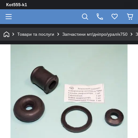
Кot555-k1
Товари та послуги
Запчастини мт/дніпро/урал/к750
З