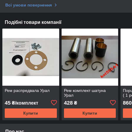
Всі умови повернення
Подібні товари компанії
Рем распредвала Урал
Рем комплект шатуна
Порш
Урал
( 1 
45
428
860
₴/комплект
₴
Купити
Купити
Про нас