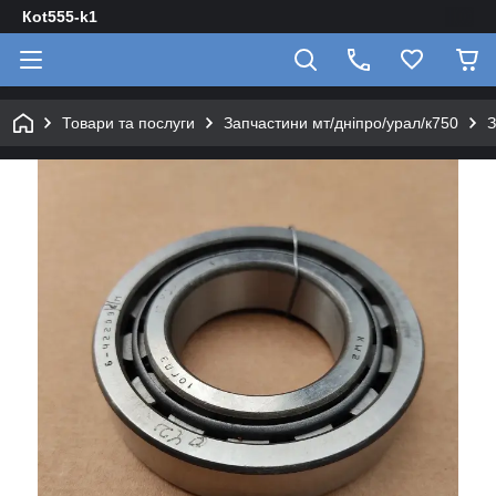
Кot555-k1
Товари та послуги
Запчастини мт/дніпро/урал/к750
З