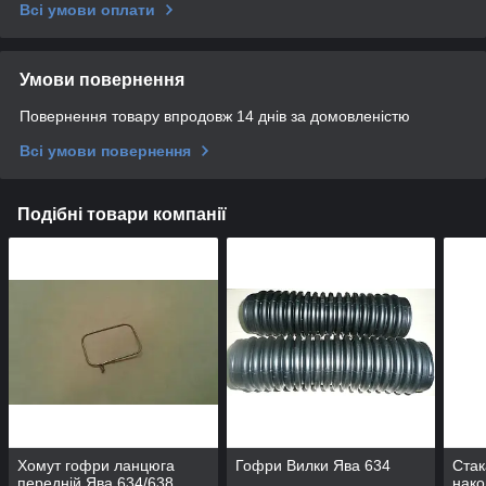
Всі умови оплати
Умови повернення
Повернення товару впродовж 14 днів за домовленістю
Всі умови повернення
Подібні товари компанії
Хомут гофри ланцюга
Гофри Вилки Ява 634
Стак
передній Ява 634/638,
нако