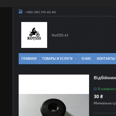
+380 (99) 375-62-60
Кot555-k1
ГЛАВНАЯ
ТОВАРЫ И УСЛУГИ
О НАС
КОНТАКТЫ
Відбійник
В наявност
30 ₴
Мінімальна су