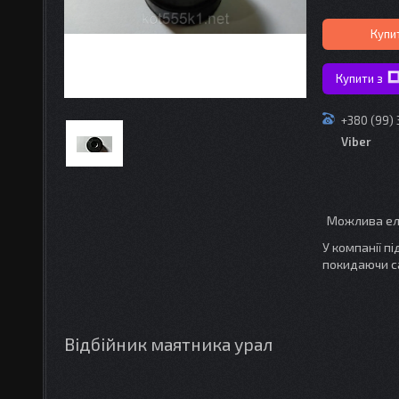
Купи
Купити з
+380 (99)
Viber
У компанії п
покидаючи с
Відбійник маятника урал