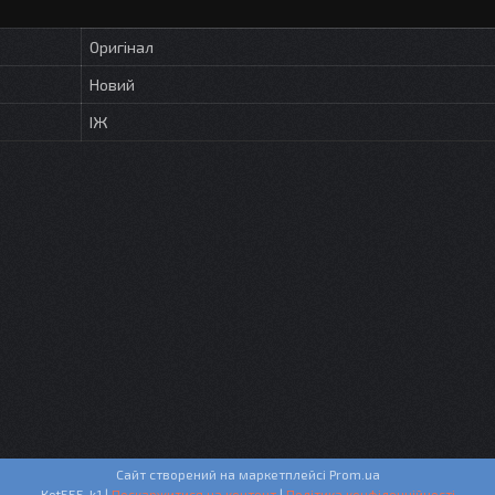
Оригінал
Новий
ІЖ
Сайт створений на маркетплейсі
Prom.ua
Кot555-k1 |
Поскаржитися на контент
|
Політика конфіденційності