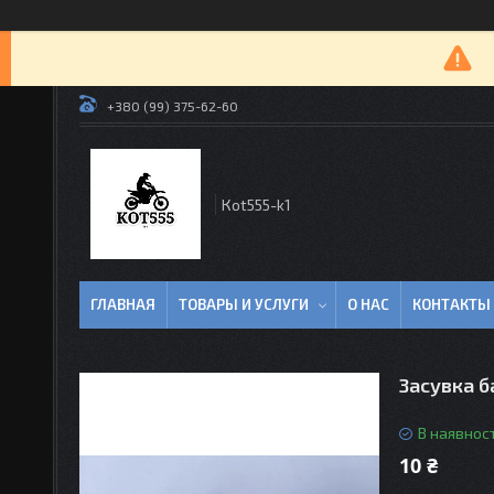
+380 (99) 375-62-60
Кot555-k1
ГЛАВНАЯ
ТОВАРЫ И УСЛУГИ
О НАС
КОНТАКТЫ
Засувка б
В наявност
10 ₴