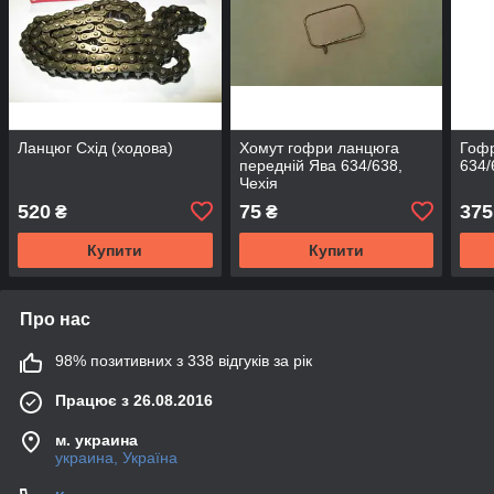
Ланцюг Схід (ходова)
Хомут гофри ланцюга
Гоф
передній Ява 634/638,
634/
Чехія
520
75
375
₴
₴
Купити
Купити
Про нас
98% позитивних з 338 відгуків за рік
Працює з 26.08.2016
м. украина
украина, Україна