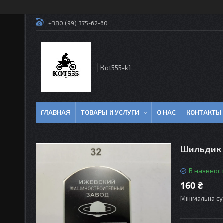
+380 (99) 375-62-60
Кot555-k1
ГЛАВНАЯ
ТОВАРЫ И УСЛУГИ
О НАС
КОНТАКТЫ
Шильдик 
В наявност
160 ₴
Мінімальна су