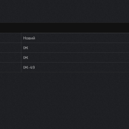
Новий
ІЖ
ІЖ
ІЖ-49