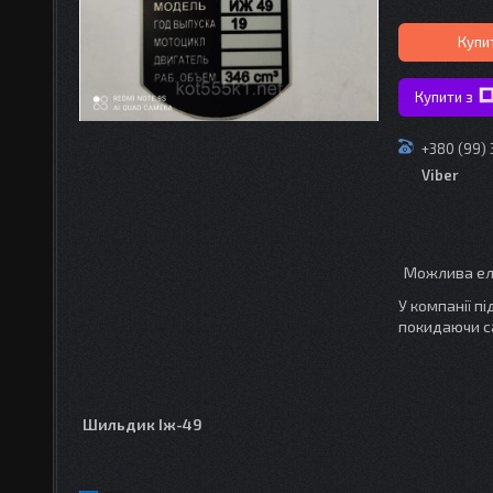
Купи
Купити з
+380 (99)
Viber
У компанії п
покидаючи с
Шильдик Іж-49