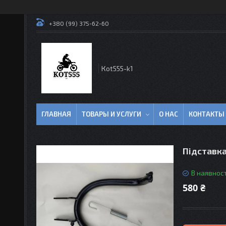
+380 (99) 375-62-60
Кot555-k1
ГЛАВНАЯ
ТОВАРЫ И УСЛУГИ
О НАС
КОНТАКТЫ
Підставк
В наявност
580 ₴