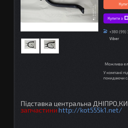
Купи
Купити з
+380 (99)
Viber
У компанії п
покидаючи с
Підставка центральна ДНІПРО,К
запчастини
http://kot555k1.net/