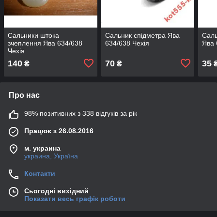
Сальники штока
Сальник спідметра Ява
Саль
зчеплення Ява 634/638
634/638 Чехія
Ява 
Чехія
140
70
35
₴
₴
Про нас
98% позитивних з 338 відгуків за рік
Працює з 26.08.2016
м. украина
украина, Україна
Контакти
Сьогодні вихідний
Показати весь графік роботи