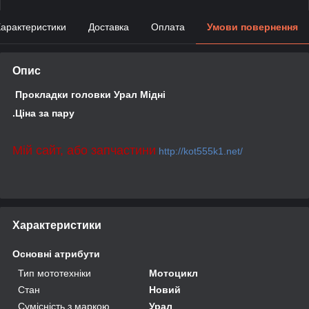
арактеристики
Доставка
Оплата
Умови повернення
Опис
Прокладки головки Урал Мідні
.Ціна за пару
Мій сайт, або запчастини
http://kot555k1.net/
Характеристики
Основні атрибути
Тип мототехніки
Мотоцикл
Стан
Новий
Сумісність з маркою
Урал