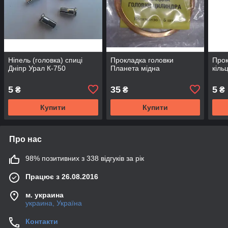
Ніпель (головка) спиці
Прокладка головки
Прок
Дніпр Урал К-750
Планета мідна
кіль
5
35
5
₴
₴
₴
Купити
Купити
Про нас
98% позитивних з 338 відгуків за рік
Працює з 26.08.2016
м. украина
украина, Україна
Контакти