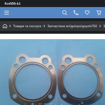
Кot555-k1
Товари та послуги
Запчастини мт/дніпро/урал/к750
З